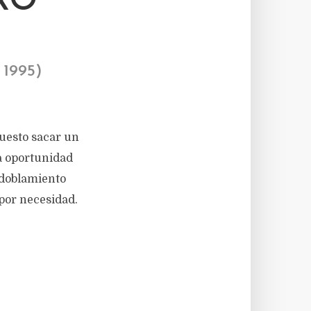
RO
1995)
puesto sacar un
ca oportunidad
esdoblamiento
 por necesidad.