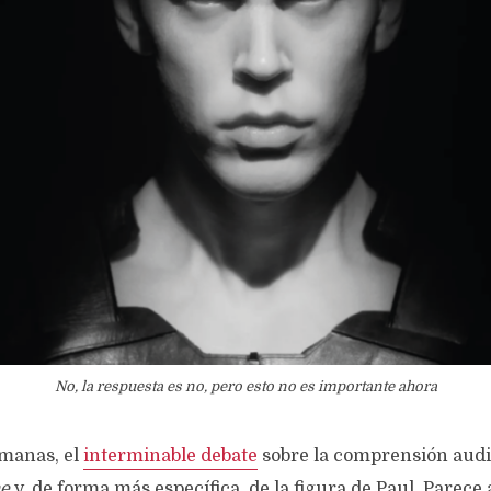
No, la respuesta es no, pero esto no es importante ahora
emanas, el
interminable debate
sobre la comprensión audi
e
y, de forma más específica, de la figura de Paul. Parece