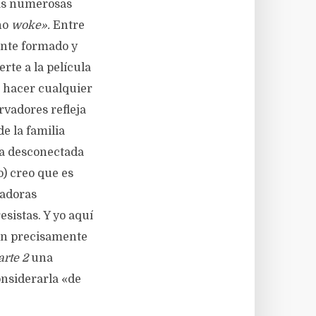
las numerosas
no
woke».
Entre
ente formado y
rte a la película
a hacer cualquier
ervadores refleja
de la familia
rma desconectada
o) creo que es
vadoras
sistas. Y yo aquí
n precisamente
arte 2
una
onsiderarla «de