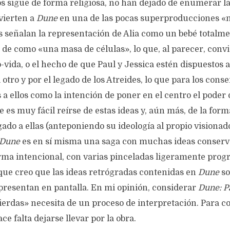
los sigue de forma religiosa, no han dejado de enumerar 
vierten a
Dune
en una de las pocas superproducciones «
 señalan la representación de Alia como un bebé totalm
 de como «una masa de células», lo que, al parecer, convie
-vida, o el hecho de que Paul y Jessica estén dispuestos 
 otro y por el legado de los Atreides, lo que para los cons
s a ellos como la intención de poner en el centro el poder 
 es muy fácil reírse de estas ideas y, aún más, de la fo
gado a ellas (anteponiendo su ideología al propio visionad
Dune
es en sí misma una saga con muchas ideas conser
ma intencional, con varias pinceladas ligeramente progre
rque creo que las ideas retrógradas contenidas en
Dune
so
 presentan en pantalla. En mi opinión, considerar
Dune: P
ierdas» necesita de un proceso de interpretación. Para c
ce falta dejarse llevar por la obra.