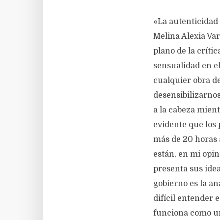
«La autenticidad 
Melina Alexia Var
plano de la críti
sensualidad en el
cualquier obra de
desensibilizarno
a la cabeza mien
evidente que los
más de 20 horas 
están, en mi opi
presenta sus idea
gobierno es la an
difícil entender 
funciona como una