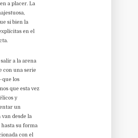
en a placer. La
majestuosa,
e si bien la
xplícitas en el
cta.
alir a la arena
e con una serie
—que los
mos que esta vez
élicos y
rentar un
 van desde la
) hasta su forma
cionada con el