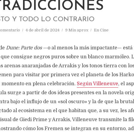
RADICCIONES
STO Y TODO LO CONTRARIO
comentario
4 de abril de 2024
9 Min aprox
En
Cine
 de
Dune: Parte dos
—o al menos la más impactante— está
 que consigue negros puros sobre un blanco marmóleo. L
las arenas anaranjadas de Arrakis y los tonos tierra con lo
emen para visitar por primera vez el planeta de los Hark
e momento en plena celebración.
Según Villeneuve
, el as
ula surge a partir de dos ideas presentes en la novela origi
tra bajo el influjo de un «sol oscuro» y la de que la bruta
ado al ecosistema en el que habitan que, a su vez, les af
isual de Giedi Prime y Arrakis, Villeneuve transmite la fil
mostrando cómo los Fremen se integran en su entorno, ad