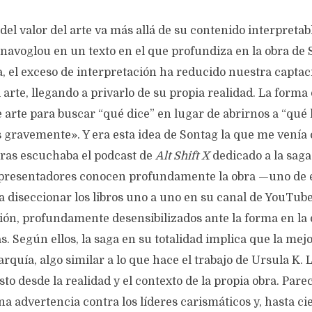
del valor del arte va más allá de su contenido interpretab
navoglou en un texto en el que profundiza en la obra de 
ca, el exceso de interpretación ha reducido nuestra captac
 arte, llegando a privarlo de su propia realidad. La forma 
 arte para buscar “qué dice” en lugar de abrirnos a “qué 
s gravemente». Y era esta idea de Sontag la que me vení
tras escuchaba el podcast de
Alt Shift X
dedicado a la sag
 presentadores conocen profundamente la obra —uno de e
a diseccionar los libros uno a uno en su canal de YouTu
nión, profundamente desensibilizados ante la forma en la
s. Según ellos, la saga en su totalidad implica que la mej
arquía, algo similar a lo que hace el trabajo de Ursula K. 
esto desde la realidad y el contexto de la propia obra. Par
 advertencia contra los líderes carismáticos y, hasta ci