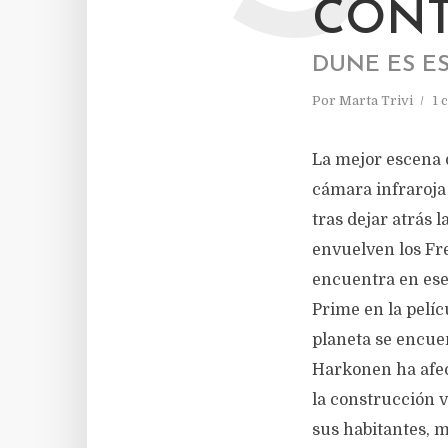
CONT
DUNE ES E
Por
Marta Trivi
1 
La mejor escena
cámara infraroja
tras dejar atrás 
envuelven los Fr
encuentra en es
Prime en la pelíc
planeta se encuen
Harkonen ha afect
la construcción v
sus habitantes, 