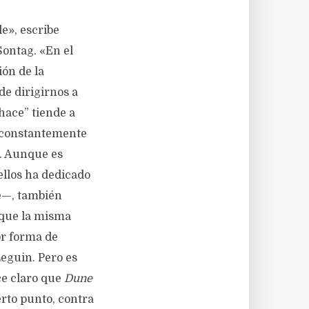
le», escribe
Sontag. «En el
ión de la
de dirigirnos a
hace” tiende a
a constantemente
a. Aunque es
llos ha dedicado
be—, también
 que la misma
or forma de
Leguin. Pero es
ece claro que
Dune
erto punto, contra