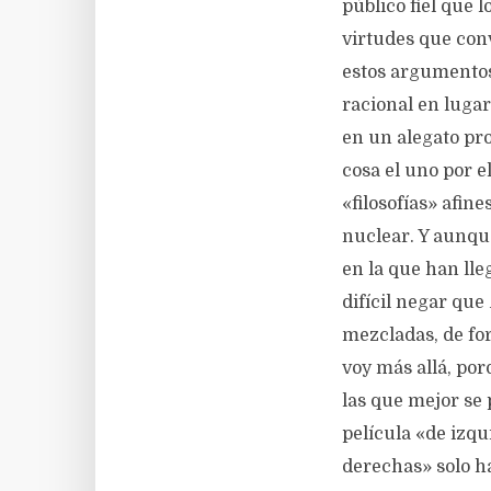
público fiel que 
virtudes que con
estos argumentos
racional en lugar
en un alegato pro
cosa el uno por el
«filosofías» afine
nuclear. Y aunque
en la que han lle
difícil negar que
mezcladas, de for
voy más allá, po
las que mejor se
película «de izqu
derechas» solo ha