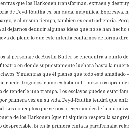
ientras que los Harkonen transforman, extraen y destruy
oria de Feyd-Rautha es, sin duda, magnífica. Expresiva, 
bargo, y al mismo tiempo, también es contradictoria. Porqu
 al dejarnos deducir algunas ideas que no se han hecho e
ega de pleno lo que este intenta contarnos de forma dire
 al personaje de Austin Butler se encuentra a punto de s
iteatro en donde supuestamente luchará hasta la muert
clavos. Y mientras que él piensa que todo está amañado 
al ruedo drogados, como es habitual— nosotros aprende
to de tenderle una trampa. Los esclavos pueden estar fam
, por primera vez en su vida, Feyd-Rautha tendrá que enf
d. Los conceptos que se nos presentan desde la narrativa
onera de los Harkonen (que ni siquiera respeta la sangre
 despreciable. Si en la primera cinta la parafernalia rela