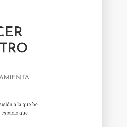
CER
NTRO
RAMIENTA
usión a la que he
l espacio que