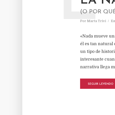
L
LA N
(O POR QU
Por
Marta Trivi
E
«Nada mueve una h
él es tan natural
un tipo de histor
interesante cuand
narrativa llega 
SEGUIR LEYENDO