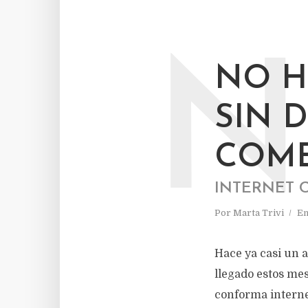
N
NO H
SIN 
COME
INTERNET 
Por
Marta Trivi
E
Hace ya casi un a
llegado estos mes
conforma internet