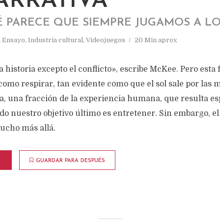
ARRATIVA
É PARECE QUE SIEMPRE JUGAMOS A L
n
Ensayo
,
Industria cultural
,
Videojuegos
20 Min aprox
istoria excepto el conflicto», escribe McKee. Pero esta f
 como respirar, tan evidente como que el sol sale por las 
ia, una fracción de la experiencia humana, que resulta e
o nuestro objetivo último es entretener. Sin embargo, el 
mucho más allá.
GUARDAR PARA DESPUÉS