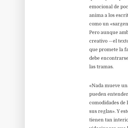
emocional de poc
anima a los escri
como un «sargent
Pero aunque ambo
creativo —el text
que promete la fa
debe encontrarse
las tramas.
«Nada mueve una 
pueden entender e
comodidades de l
sus reglas». Y es
tienen tan interi