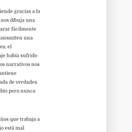
iende gracias a la
 nos dibuja una
parar fácilmente
 transmiten una
es; el
aje había sufrido
cos narrativos nos
antiene
tada de verdades.
mbio pero nunca
ños que trabaja a
jo está mal