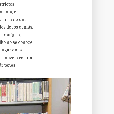
trictos
una mujer
, ni la de una
des de los demás.
paradójica,
iko no se conoce
lugar en la
la novela es una
márgenes.