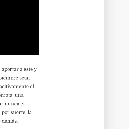
 aportar a este y
s siempre sean
ositivamente el
errota, una
ar nunca el
por suerte, la
s demás.