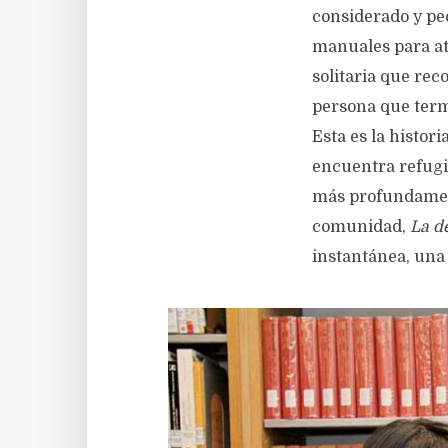
considerado y peo
manuales para at
solitaria que rec
persona que termi
Esta es la histor
encuentra refugi
más profundamente
comunidad,
La d
instantánea, una 