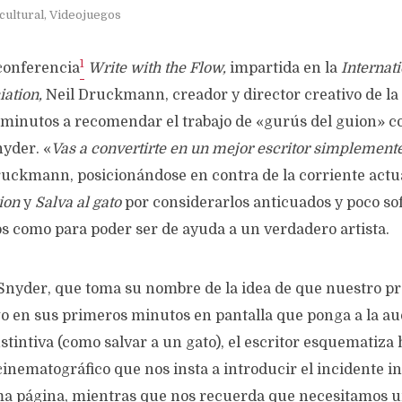
cultural
,
Videojuegos
1
conferencia
Write with the Flow,
impartida en la
Internat
ation,
Neil Druckmann, creador y director creativo de la
 minutos a recomendar el trabajo de «gurús del guion» 
yder. «
Vas a convertirte en un mejor escritor simplement
ruckmann, posicionándose en contra de la corriente actu
uion
y
Salva al gato
por considerarlos anticuados y poco sof
s como para poder ser de ayuda a un verdadero artista.
Snyder, que toma su nombre de la idea de que nuestro pr
go en sus primeros minutos en pantalla que ponga a la au
stintiva (como salvar a un gato), el escritor esquematiza 
inematográfico que nos insta a introducir el incidente in
ima página, mientras que nos recuerda que necesitamos 