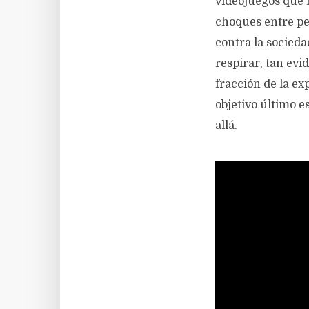
videojuegos que l
choques entre pe
contra la socieda
respirar, tan evi
fracción de la e
objetivo último e
allá.