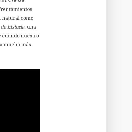
ictos, desde
nfrentamientos
an natural como
 de historia
, una
te cuando nuestro
lega mucho más