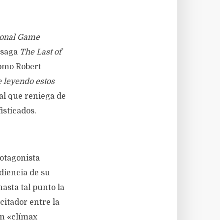
ional Game
 saga
The Last of
como Robert
e leyendo estos
al que reniega de
isticados.
otagonista
diencia de su
hasta tal punto la
citador entre la
un «clímax