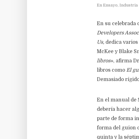
En
Ensayo
,
Industria 
En su celebrada 
Developers Associ
Us,
dedica varios
McKee y Blake Sn
libros
», afirma D
libros como
El g
Demasiado rígido
En el manual de 
debería hacer al
parte de forma in
forma del guion c
quinta y la sépt