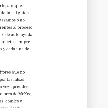
arte, aunque
 define el guion
ueramos o no.
rentes al proceso
bro de auto-ayuda
conflicto siempre
as y cada una de
ritores que no
or las falsas
na vez aprendes
ractores de McKee,
es, cómics y