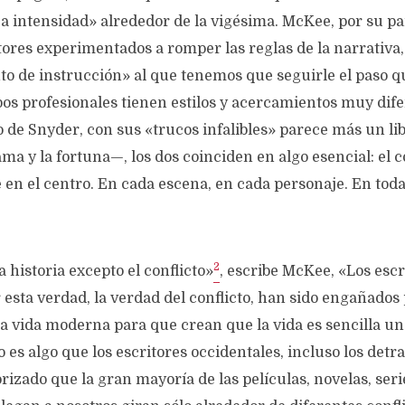
a intensidad» alrededor de la vigésima. McKee, por su p
tores experimentados a romper las reglas de la narrativa,
o de instrucción» al que tenemos que seguirle el paso q
s profesionales tienen estilos y acercamientos muy dife
o de Snyder, con sus «trucos infalibles» parece más un li
ma y la fortuna—, los dos coinciden en algo esencial: el 
 en el centro. En cada escena, en cada personaje. En tod
2
historia excepto el conflicto»
, escribe McKee, «Los esc
sta verdad, la verdad del conflicto, han sido engañados p
a vida moderna para que crean que la vida es sencilla u
to es algo que los escritores occidentales, incluso los det
orizado que la gran mayoría de las películas, novelas, seri