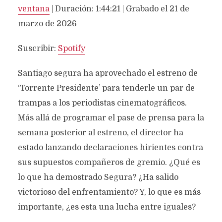
COMPARTIR
Spotify
ventana
|
Duración: 1:44:21
|
Grabado el 21 de
marzo de 2026
FEED RSS
ENLACE
Suscribir:
Spotify
Santiago segura ha aprovechado el estreno de
‘Torrente Presidente’ para tenderle un par de
INCRUSTAR
trampas a los periodistas cinematográficos.
Más allá de programar el pase de prensa para la
semana posterior al estreno, el director ha
estado lanzando declaraciones hirientes contra
sus supuestos compañeros de gremio. ¿Qué es
lo que ha demostrado Segura? ¿Ha salido
victorioso del enfrentamiento? Y, lo que es más
importante, ¿es esta una lucha entre iguales?