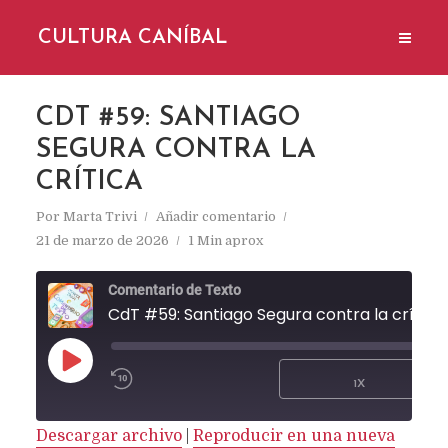
CULTURA CANÍBAL
CDT #59: SANTIAGO
SEGURA CONTRA LA
CRÍTICA
Por
Marta Trivi
Añadir comentario
21 de marzo de 2026
1 Min aprox
Comentario de Texto
CdT #59: Santiago Segura contra la crítica
REPRODUCIR
1X
EPISODIO
SUSCRIBIR
Descargar archivo
|
Reproducir en una nueva