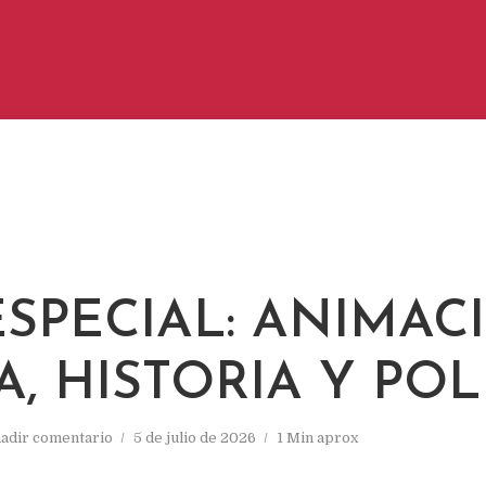
ESPECIAL: ANIMAC
, HISTORIA Y POL
adir comentario
5 de julio de 2026
1 Min aprox