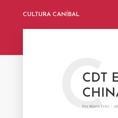
CULTURA CANÍBAL
C
CDT 
CHINA
Por
Marta Trivi
Añ