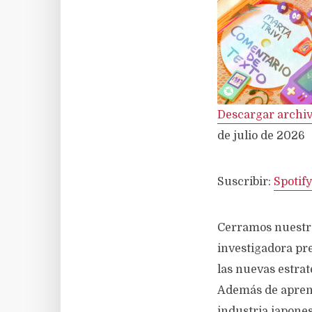
Descargar archi
COMPARTIR
Spotify
de julio de 2026
ENLACE
FEED RSS
Suscribir:
Spotify
Cerramos nuestro
investigadora pre
INCRUSTAR
las nuevas estrat
Además de aprende
industria japones