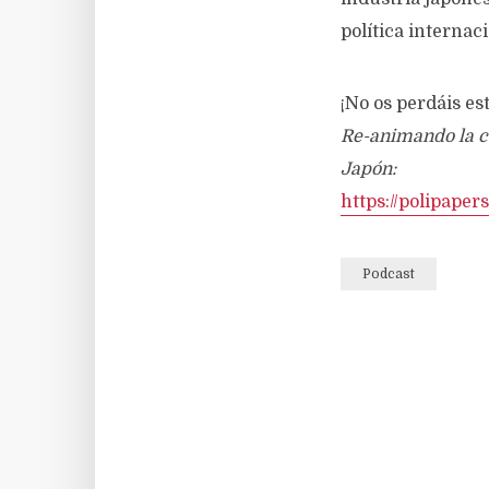
política internaci
¡No os perdáis es
Re-animando la co
Japón:
https://polipape
Podcast