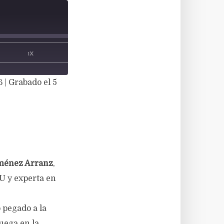
00:00
/
00:53:06
1X
6
|
Grabado el 5
ménez Arranz
,
U y experta en
 pegado a la
uega en la