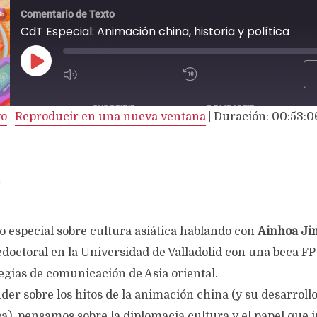
Comentario de Texto
CdT Especial: Animación china, historia y política
REPRODUCIR
EPISODIO
SUSCRIBIR
COMPARTIR
vo
|
Reproducir en una nueva ventana
|
Duración: 00:53:0
 especial sobre cultura asiática hablando con
Ainhoa Ji
doctoral en la Universidad de Valladolid con una beca FP
egias de comunicación de Asia oriental.
r sobre los hitos de la animación china (y su desarrollo
a), pensamos sobre la diplomacia cultura y el papel que j