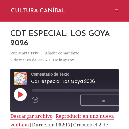
CULTURA CANÍBAL
CDT ESPECIAL: LOS GOYA
2026
Por
Marta Trivi
Añadir comentario
2 de marzo de 2026
1 Min aprox
Comentario de Texto
CdT especial: Los Goya 2026
REPRODUCIR
1X
EPISODIO
SUSCRIBIR
Descargar archivo
|
Reproducir en una nueva
COMPARTIR
Spotify
ventana
|
Duración: 1:52:15
|
Grabado el 2 de