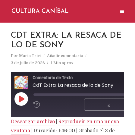
CULTURA CANÍBAL
CDT EXTRA: LA RESACA DE
LO DE SONY
Por
Marta Trivi
Añadir comentario
3 de julio de 2026
1 Min aprox
Comentario de Texto
CdT Extra: La resaca de lo de Sony
REPRODUCIR
1X
EPISODIO
SUSCRIBIR
Descargar archivo
|
Reproducir en una nueva
COMPARTIR
Spotify
ventana
|
Duración: 1:46:00
|
Grabado el 3 de